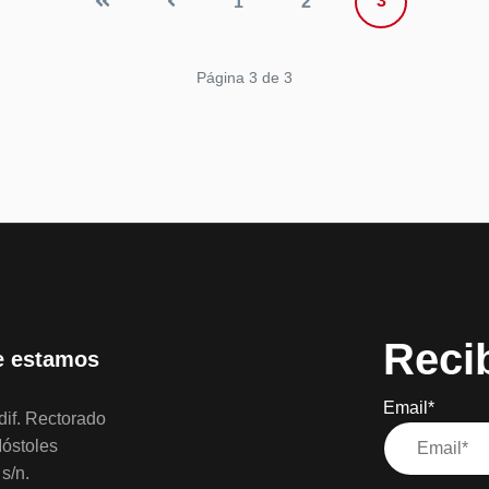
3
1
2
Página 3 de 3
Reci
 estamos
Email*
if. Rectorado
óstoles
s/n.