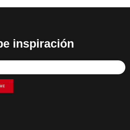
be inspiración
RME