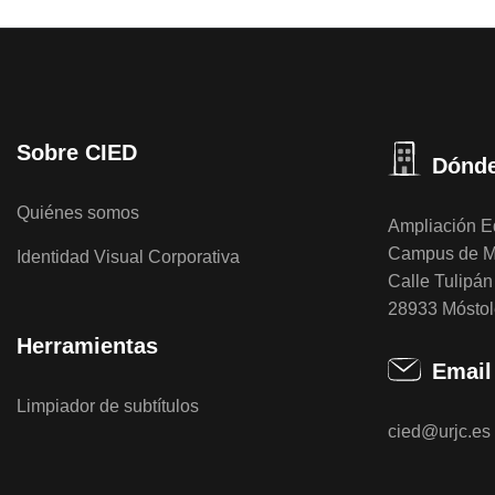
Sobre CIED
Dónde
Quiénes somos
Ampliación Ed
Campus de M
Identidad Visual Corporativa
Calle Tulipán 
28933 Móstol
Herramientas
Email
Limpiador de subtítulos
cied@urjc.es