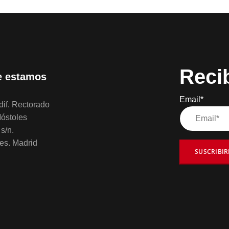
Reci
 estamos
Email*
if. Rectorado
óstoles
s/n.
es. Madrid
SUSCRIBI