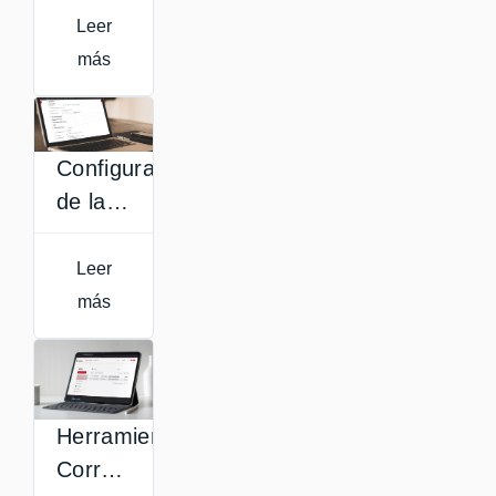
de la
Leer
actividad
más
Foro
Configuración
de la
actividad
Tarea
Leer
más
Herramienta
Correo