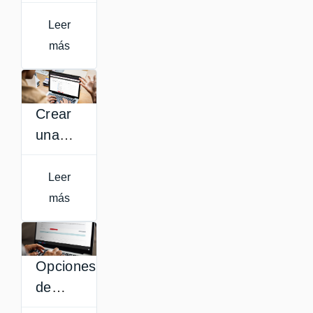
copia
de
Leer
seguridad
más
o
importar
contenido
Crear
una
copia
de
Leer
seguridad
más
de una
asignatura
Opciones
de
configuración