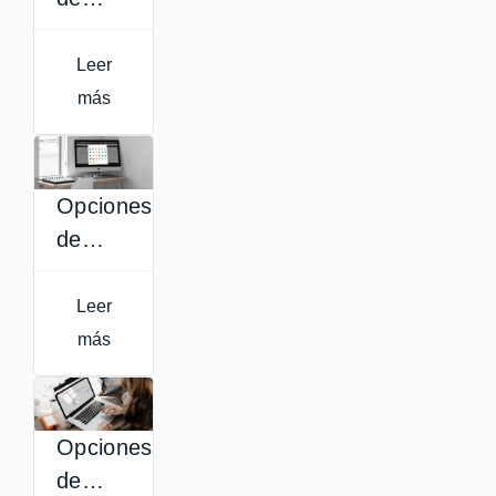
texto
en
Leer
Aula
más
Virtual
Opciones
de
configuración
de
Leer
recurso
más
Página
Opciones
de