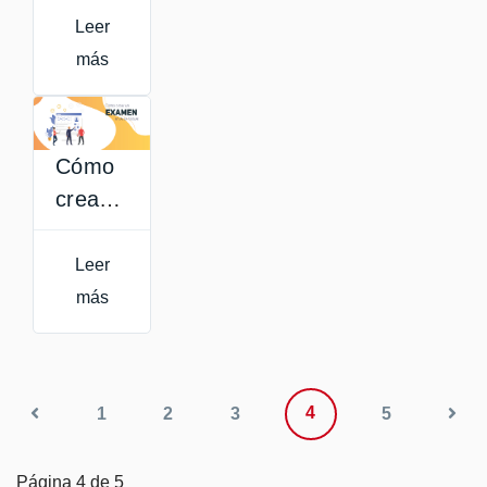
para la
Leer
docencia
más
virtual
Cómo
crear
exámenes
en
Leer
Aula
más
Virtual
4
1
2
3
5
Página 4 de 5