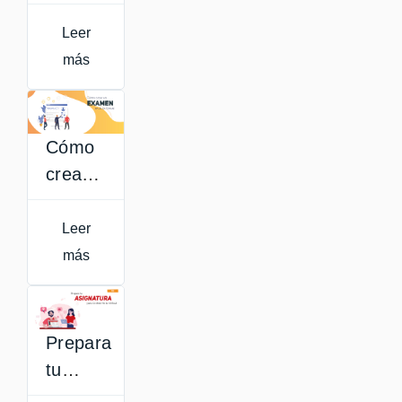
de
Aula
Leer
Virtual
más
Cómo
crear
un
examen
Leer
en
más
Aula
Virtual
Prepara
tu
asignatura