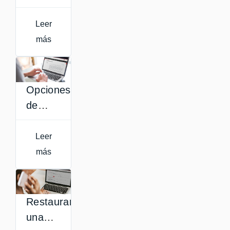
configuración
de
Leer
archivo
más
Opciones
de
configuración
del
Leer
recurso
más
etiqueta
en
Aula
Restaurar
Virtual
una