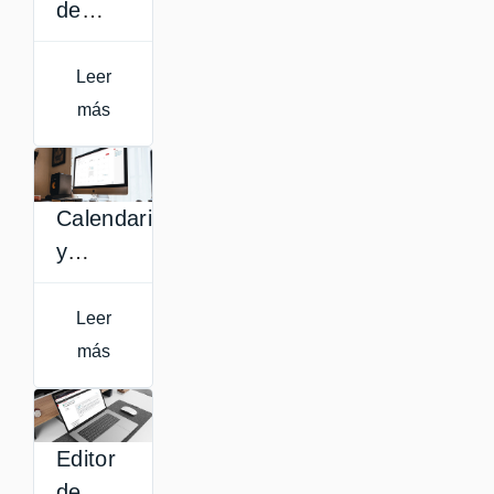
de
edición
de una
Leer
asignatura
más
Calendario
y
próximos
eventos
Leer
de una
más
asignatura
Editor
de