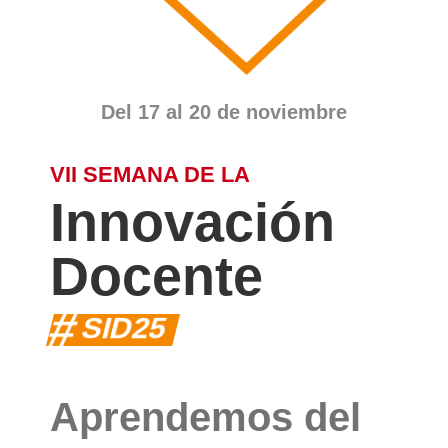
Del 17 al 20 de noviembre
VII SEMANA DE LA
Innovación
VII
Docente
SEMANA
#
SID25
DE
Aprendemos del
LA