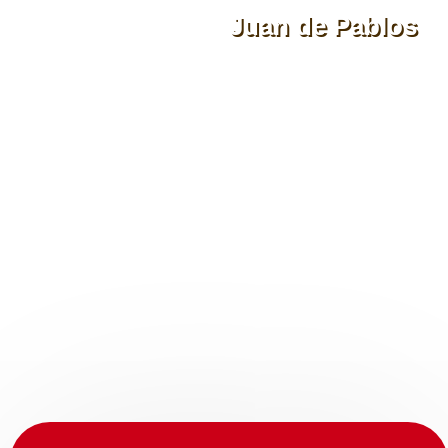
Juan de Pablos
Catedrático de Didáctica y Organización Escolar de la
Universidad de Sevilla.
Ricardo Fernández
Profesor Titular de Didáctica y Organización Escolar de la
Universidad de Castilla la Mancha.
Pilar Lacasa
Catedrática de Psicología Evolutiva y de la Educación de la
Universidad de Alcalá de Henares.