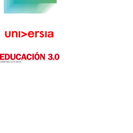
Sobre CIED
Dónde estamos
Quiénes somos
Ampliación Edif. Rectorado
Identidad Visual Corporativa
Campus de Móstoles