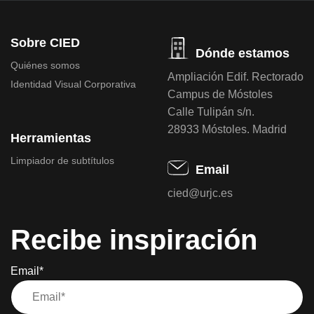
Sobre CIED
Dónde estamos
Quiénes somos
Ampliación Edif. Rectorado
Identidad Visual Corporativa
Campus de Móstoles
Calle Tulipán s/n.
28933 Móstoles. Madrid
Herramientas
Limpiador de subtítulos
Email
cied@urjc.es
Recibe inspiración
Email*