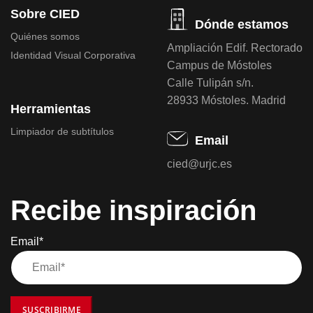
Sobre CIED
Dónde estamos
Quiénes somos
Ampliación Edif. Rectorado
Identidad Visual Corporativa
Campus de Móstoles
Calle Tulipán s/n.
28933 Móstoles. Madrid
Herramientas
Limpiador de subtítulos
Email
cied@urjc.es
Recibe inspiración
Email*
SUSCRIBIRME