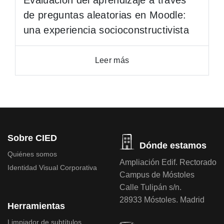
Evaluación del aprendizaje a través
de preguntas aleatorias en Moodle:
una experiencia socioconstructivista
Leer más
Sobre CIED
Dónde estamos
Quiénes somos
Ampliación Edif. Rectorado
Identidad Visual Corporativa
Campus de Móstoles
Calle Tulipán s/n.
28933 Móstoles. Madrid
Herramientas
Limpiador de subtítulos