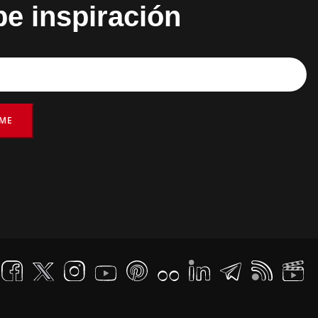
be inspiración
RME