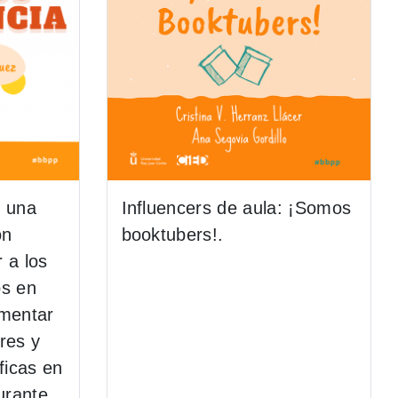
: una
Influencers de aula: ¡Somos
ón
booktubers!.
 a los
os en
omentar
res y
ficas en
urante