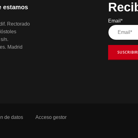
Reci
 estamos
Email*
if. Rectorado
óstoles
s/n.
es. Madrid
SUSCRIBI
ón de datos
Acceso gestor