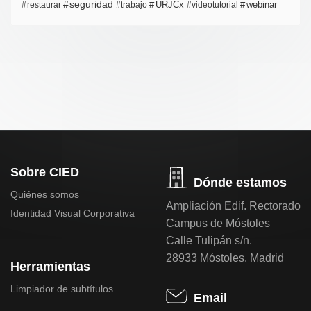
seguridad
URJCx
webinar
restaurar
trabajo
videotutorial
Sobre CIED
Dónde estamos
Quiénes somos
Ampliación Edif. Rectorado
Identidad Visual Corporativa
Campus de Móstoles
Calle Tulipán s/n.
28933 Móstoles. Madrid
Herramientas
Limpiador de subtítulos
Email