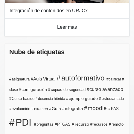
Integración de contenidos en URJCx
Leer más
Nube de etiquetas
autoformativo
Aula Virtual
asignatura
calificar
curso avanzado
configuración
copias de seguridad
clase
ejemplo guiado
estudiantado
Curso básico
docencia híbrida
moodle
infografía
Guía
evaluación
examen
PAS
PDI
PTGAS
recurso
recursos
preguntas
remoto