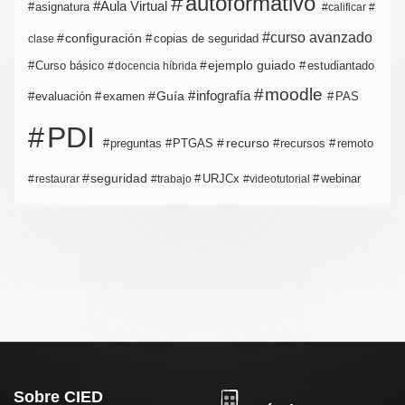
autoformativo
Aula Virtual
asignatura
calificar
curso avanzado
configuración
copias de seguridad
clase
ejemplo guiado
estudiantado
Curso básico
docencia híbrida
moodle
infografía
Guía
evaluación
examen
PAS
PDI
PTGAS
recurso
recursos
preguntas
remoto
seguridad
URJCx
webinar
restaurar
trabajo
videotutorial
Sobre CIED