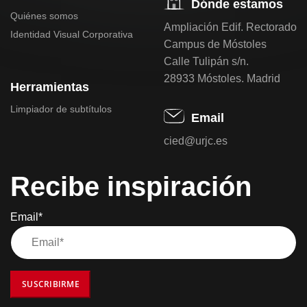
Dónde estamos
Quiénes somos
Ampliación Edif. Rectorado
Identidad Visual Corporativa
Campus de Móstoles
Calle Tulipán s/n.
28933 Móstoles. Madrid
Herramientas
Limpiador de subtítulos
Email
cied@urjc.es
Recibe inspiración
Email*
SUSCRIBIRME