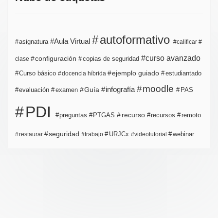
autoformativo
Aula Virtual
asignatura
calificar
curso avanzado
configuración
copias de seguridad
clase
ejemplo guiado
estudiantado
Curso básico
docencia híbrida
moodle
infografía
Guía
evaluación
examen
PAS
PDI
PTGAS
recurso
recursos
preguntas
remoto
seguridad
URJCx
webinar
restaurar
trabajo
videotutorial