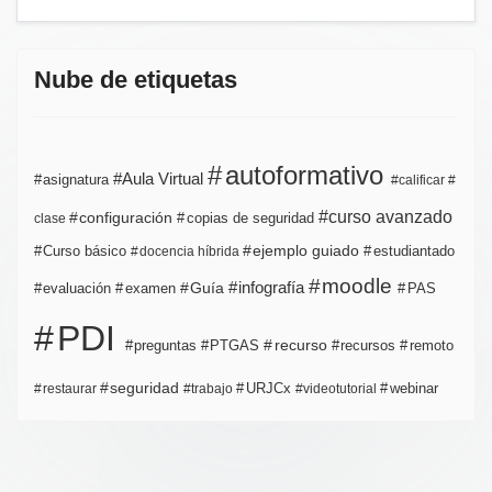
Nube de etiquetas
autoformativo
Aula Virtual
asignatura
calificar
curso avanzado
configuración
copias de seguridad
clase
ejemplo guiado
estudiantado
Curso básico
docencia híbrida
moodle
infografía
Guía
evaluación
examen
PAS
PDI
PTGAS
recurso
recursos
preguntas
remoto
seguridad
URJCx
webinar
restaurar
trabajo
videotutorial