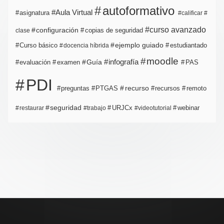
autoformativo
Aula Virtual
asignatura
calificar
curso avanzado
configuración
copias de seguridad
clase
ejemplo guiado
estudiantado
Curso básico
docencia híbrida
moodle
infografía
Guía
evaluación
examen
PAS
PDI
PTGAS
recurso
recursos
preguntas
remoto
seguridad
URJCx
webinar
restaurar
trabajo
videotutorial