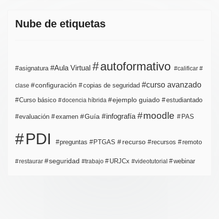
Nube de etiquetas
autoformativo
Aula Virtual
asignatura
calificar
curso avanzado
configuración
copias de seguridad
clase
ejemplo guiado
estudiantado
Curso básico
docencia híbrida
moodle
infografía
Guía
evaluación
examen
PAS
PDI
PTGAS
recurso
recursos
preguntas
remoto
seguridad
URJCx
webinar
restaurar
trabajo
videotutorial