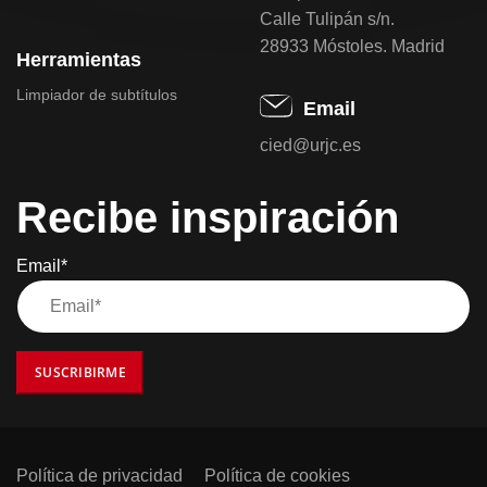
Calle Tulipán s/n.
28933 Móstoles. Madrid
Herramientas
Limpiador de subtítulos
Email
cied@urjc.es
Recibe inspiración
Email*
SUSCRIBIRME
Política de privacidad
Política de cookies