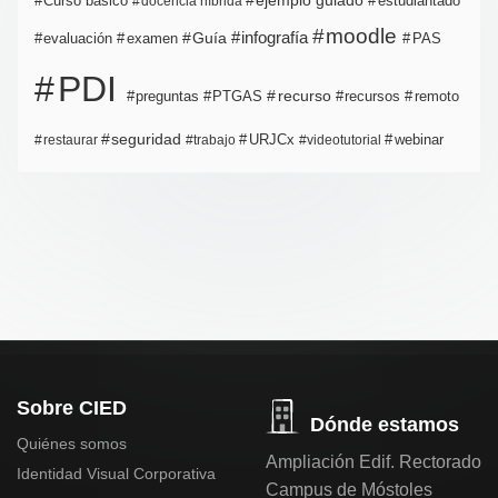
ejemplo guiado
estudiantado
Curso básico
docencia híbrida
moodle
infografía
Guía
evaluación
examen
PAS
PDI
PTGAS
recurso
recursos
preguntas
remoto
seguridad
URJCx
webinar
restaurar
trabajo
videotutorial
Sobre CIED
Dónde estamos
Quiénes somos
Ampliación Edif. Rectorado
Identidad Visual Corporativa
Campus de Móstoles