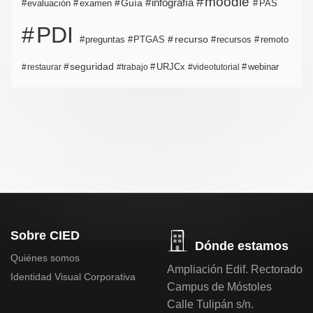
moodle
infografía
Guía
evaluación
examen
PAS
PDI
PTGAS
recurso
recursos
preguntas
remoto
seguridad
URJCx
webinar
restaurar
trabajo
videotutorial
Sobre CIED
Dónde estamos
Quiénes somos
Ampliación Edif. Rectorado
Identidad Visual Corporativa
Campus de Móstoles
Calle Tulipán s/n.