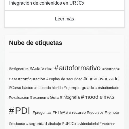
Integración de contenidos en URJCx
Leer más
Nube de etiquetas
autoformativo
Aula Virtual
asignatura
calificar
curso avanzado
configuración
copias de seguridad
clase
ejemplo guiado
estudiantado
Curso básico
docencia híbrida
moodle
infografía
Guía
evaluación
examen
PAS
PDI
PTGAS
recurso
recursos
preguntas
remoto
seguridad
URJCx
webinar
restaurar
trabajo
videotutorial