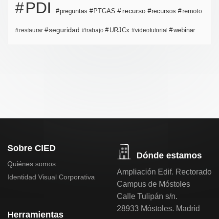
PDI
PTGAS
recurso
recursos
preguntas
remoto
seguridad
URJCx
webinar
restaurar
trabajo
videotutorial
Sobre CIED
Dónde estamos
Quiénes somos
Ampliación Edif. Rectorado
Identidad Visual Corporativa
Campus de Móstoles
Calle Tulipán s/n.
28933 Móstoles. Madrid
Herramientas