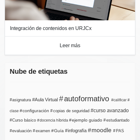
Integración de contenidos en URJCx
Leer más
Nube de etiquetas
autoformativo
Aula Virtual
asignatura
calificar
curso avanzado
configuración
copias de seguridad
clase
ejemplo guiado
estudiantado
Curso básico
docencia híbrida
moodle
infografía
Guía
evaluación
examen
PAS