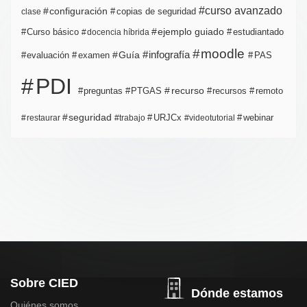
curso avanzado
configuración
copias de seguridad
clase
ejemplo guiado
estudiantado
Curso básico
docencia híbrida
moodle
infografía
Guía
evaluación
examen
PAS
PDI
PTGAS
recurso
recursos
preguntas
remoto
seguridad
URJCx
webinar
restaurar
trabajo
videotutorial
Sobre CIED
Dónde estamos
Quiénes somos