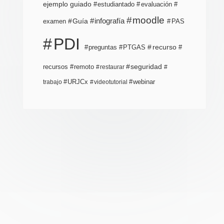
ejemplo guiado
estudiantado
evaluación
moodle
infografía
Guía
examen
PAS
PDI
PTGAS
recurso
preguntas
recursos
seguridad
remoto
restaurar
URJCx
webinar
trabajo
videotutorial