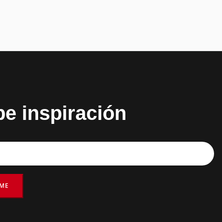
be inspiración
RME