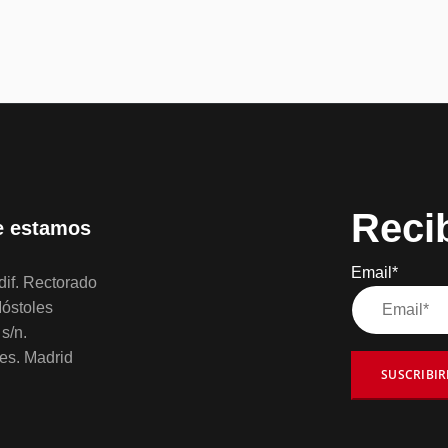
Reci
 estamos
Email*
if. Rectorado
óstoles
s/n.
es. Madrid
SUSCRIBI