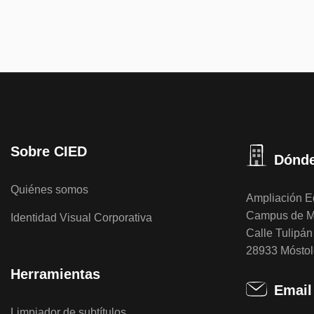
Sobre CIED
Dónde
Quiénes somos
Ampliación Ed
Campus de M
Identidad Visual Corporativa
Calle Tulipán 
28933 Móstol
Herramientas
Email
Limpiador de subtítulos