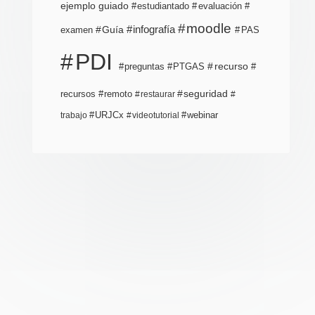
ejemplo guiado
estudiantado
evaluación
moodle
infografía
Guía
examen
PAS
PDI
PTGAS
recurso
preguntas
recursos
seguridad
remoto
restaurar
URJCx
webinar
trabajo
videotutorial