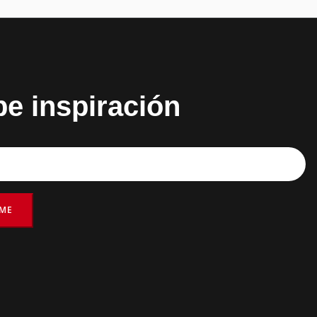
be inspiración
RME