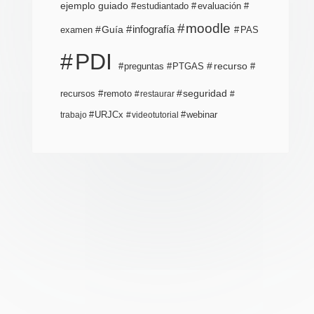
ejemplo guiado
estudiantado
evaluación
moodle
infografía
Guía
examen
PAS
PDI
PTGAS
recurso
preguntas
recursos
seguridad
remoto
restaurar
URJCx
webinar
trabajo
videotutorial