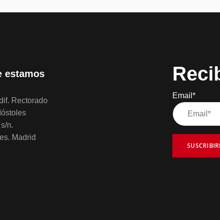
Reci
 estamos
Email*
if. Rectorado
óstoles
s/n.
es. Madrid
SUSCRIBI