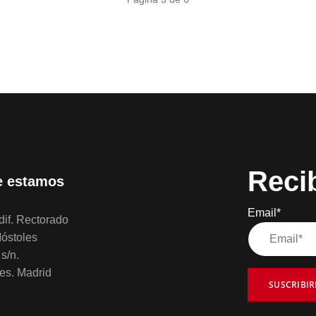
Reci
 estamos
Email*
if. Rectorado
óstoles
s/n.
es. Madrid
SUSCRIBI