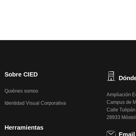
Sobre CIED
Dónde
Quiénes somos
Ampliación Ed
Campus de M
Identidad Visual Corporativa
Calle Tulipán 
28933 Móstol
Herramientas
Email