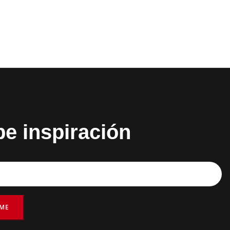
be inspiración
RME