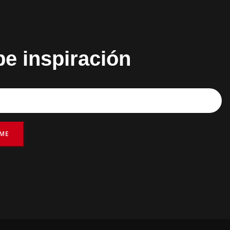
be inspiración
RME