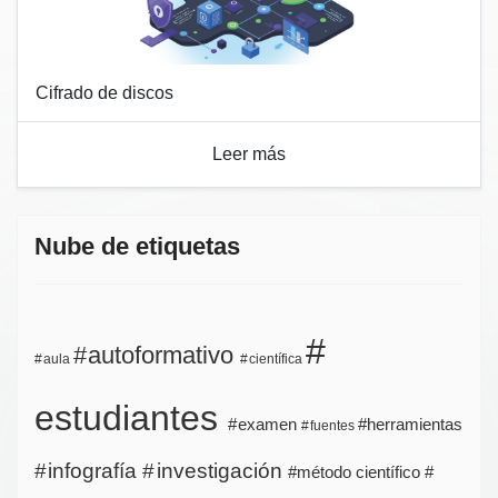
Cifrado de discos
Leer más
Nube de etiquetas
autoformativo
aula
científica
estudiantes
examen
herramientas
fuentes
infografía
investigación
método científico