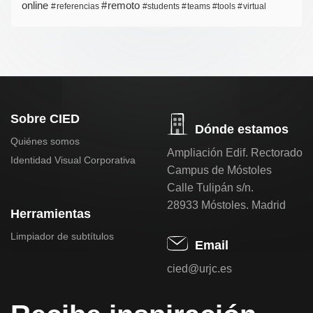
online
remoto
referencias
students
teams
tools
virtual
Sobre CIED
Dónde estamos
Quiénes somos
Ampliación Edif. Rectorado
Identidad Visual Corporativa
Campus de Móstoles
Calle Tulipán s/n.
28933 Móstoles. Madrid
Herramientas
Limpiador de subtítulos
Email
cied@urjc.es