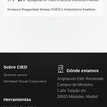
PTGAS
recurso
recursos
preguntas
remoto
seguridad
URJCx
webinar
restaurar
trabajo
videotutorial
Sobre CIED
Dónde estamos
Quiénes somos
Ampliación Edif. Rectorado
Identidad Visual Corporativa
Campus de Móstoles
Calle Tulipán s/n.
28933 Móstoles. Madrid
Herramientas