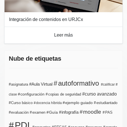
Integración de contenidos en URJCx
Leer más
Nube de etiquetas
autoformativo
Aula Virtual
asignatura
calificar
curso avanzado
configuración
copias de seguridad
clase
ejemplo guiado
estudiantado
Curso básico
docencia híbrida
moodle
infografía
Guía
evaluación
examen
PAS
PDI