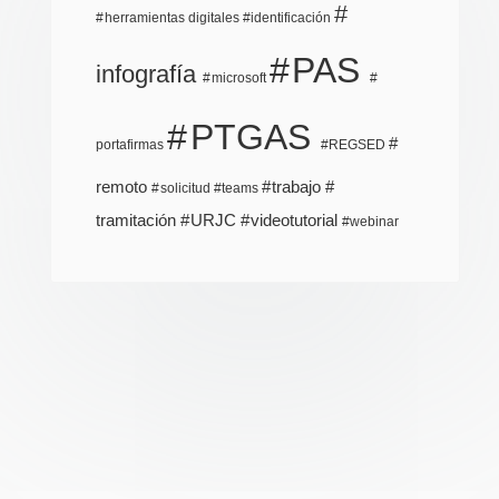
herramientas digitales
identificación
PAS
infografía
microsoft
PTGAS
portafirmas
REGSED
remoto
trabajo
solicitud
teams
tramitación
URJC
videotutorial
webinar