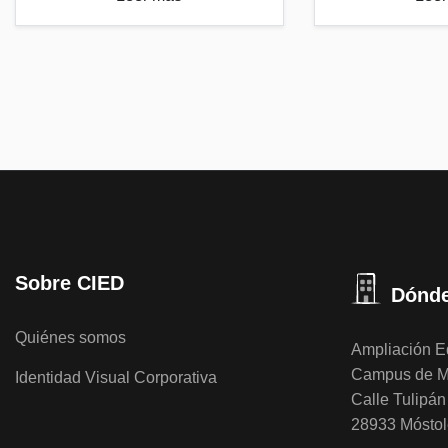
Sobre CIED
Dónde
Quiénes somos
Ampliación Ed
Campus de M
Identidad Visual Corporativa
Calle Tulipán 
28933 Móstol