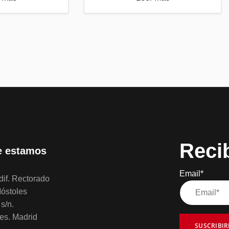
Reci
 estamos
Email*
if. Rectorado
óstoles
s/n.
es. Madrid
SUSCRIBI