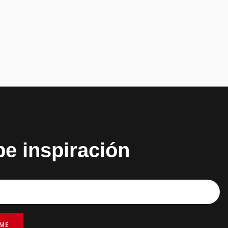
be inspiración
RME