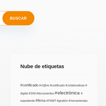
Nube de etiquetas
certificado
cl@ve
codificado
colaborativas
electrónica
digital
DNI
documentos
firma
expediente
FNMT
gestión
herramientas