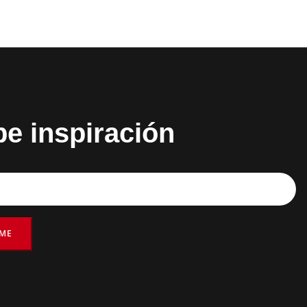
be inspiración
RME