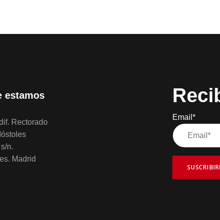
Reci
 estamos
Email*
if. Rectorado
óstoles
s/n.
es. Madrid
SUSCRIBI