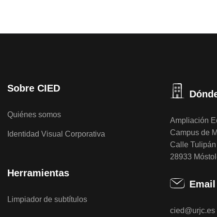
Sobre CIED
Dónde
Quiénes somos
Ampliación Ed
Campus de M
Identidad Visual Corporativa
Calle Tulipán 
28933 Móstol
Herramientas
Email
Limpiador de subtítulos
cied@urjc.es