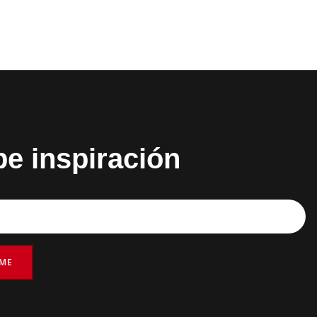
be inspiración
RME