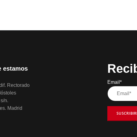
Reci
 estamos
Email*
if. Rectorado
óstoles
s/n.
es. Madrid
SUSCRIBI