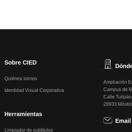
Sobre CIED
Dónde
Quiénes somos
Ampliación Ed
Campus de M
Identidad Visual Corporativa
Calle Tulipán 
28933 Móstol
Herramientas
Email
Limpiador de subtítulos