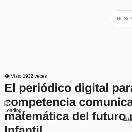
Visto
1932
veces
El periódico digital pa
competencia comunicati
matemática del futuro
Loadi
Infantil