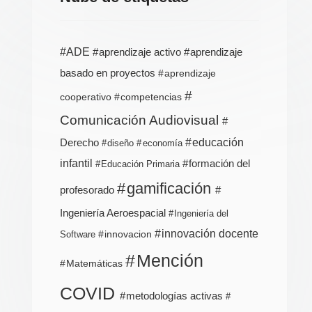
ADE
aprendizaje activo
aprendizaje
basado en proyectos
aprendizaje
cooperativo
competencias
Comunicación Audiovisual
Derecho
educación
diseño
economía
infantil
formación del
Educación Primaria
gamificación
profesorado
Ingeniería Aeroespacial
Ingeniería del
innovación docente
innovacion
Software
Mención
Matemáticas
COVID
metodologías activas