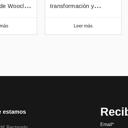
 de Wooclap
transformación y
ril
empoderamiento
mediante IA de la URJC
 más
Leer más
(PowerU) finalista a los
premios @aslan
Reci
 estamos
Email*
if. Rectorado