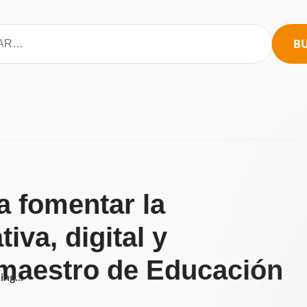
B
ra fomentar la
va, digital y
 maestro de Educación
ng...