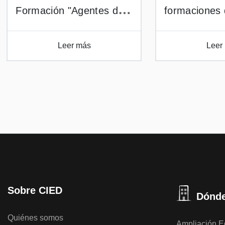
Formación "Agentes de
formaciones
IA"
en marzo y ab
Leer más
Leer
Sobre CIED
Dónde
Quiénes somos
Ampliación Ed