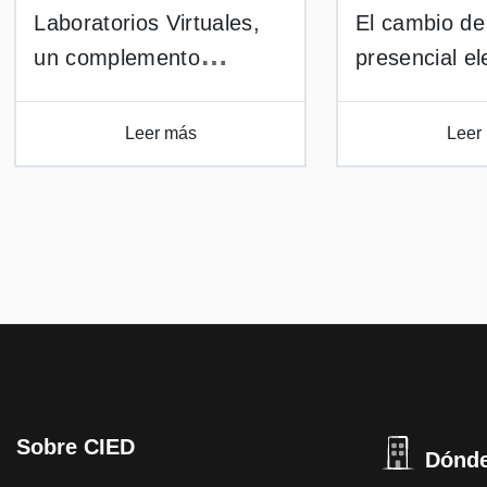
Laboratorios Virtuales,
El cambio de
un complemento
presencial el
inmersivo para la
docencia en
preparación autónoma
obligada. Re
Leer más
Leer
de laboratorios
asignaturas 
experimentales de
Aula Virtual t
Ingeniería y Mecánica de
del Covid 19
Fluidos (FLU-LABVIR)
Sobre CIED
Dónde