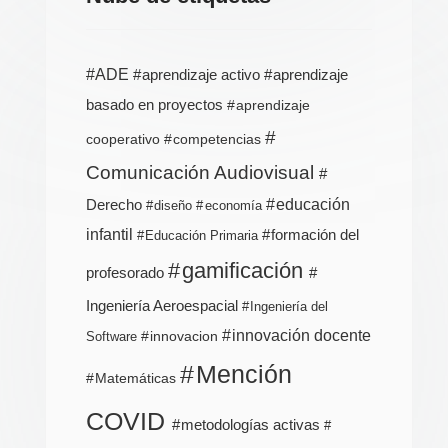
ADE
aprendizaje activo
aprendizaje
basado en proyectos
aprendizaje
cooperativo
competencias
Comunicación Audiovisual
Derecho
educación
diseño
economía
infantil
formación del
Educación Primaria
gamificación
profesorado
Ingeniería Aeroespacial
Ingeniería del
innovación docente
innovacion
Software
Mención
Matemáticas
COVID
metodologías activas