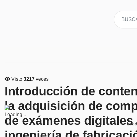
Visto
3217
veces
Introducción de conte
la adquisición de comp
de exámenes digitales 
Loadi
ingeniería de fabricaci