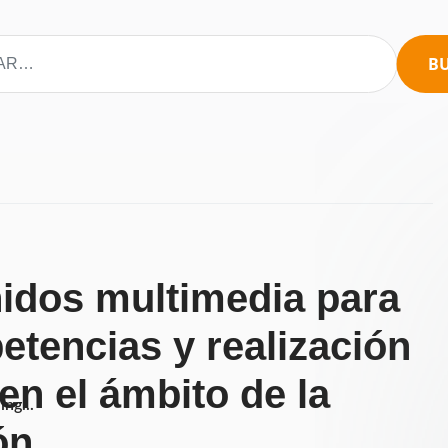
B
nidos multimedia para
etencias y realización
en el ámbito de la
ng...
ón