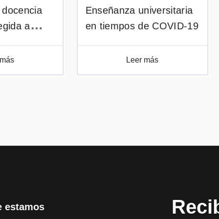
 docencia
Enseñanza universitaria
egida a
en tiempos de COVID-19
 remoto
diseño de
 más
Leer más
gracias a
ras la crisis
Reci
 estamos