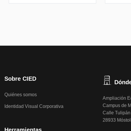
Sobre CIED
Dónde
Quiénes somos
Ampliación Ed
Campus de M
Identidad Visual Corporativa
Calle Tulipán 
28933 Móstol
Herramientas