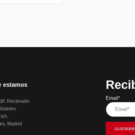
Reci
 estamos
Email*
if. Rectorado
óstoles
s/n.
es. Madrid
SUSCRIBI