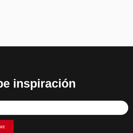
be inspiración
RME