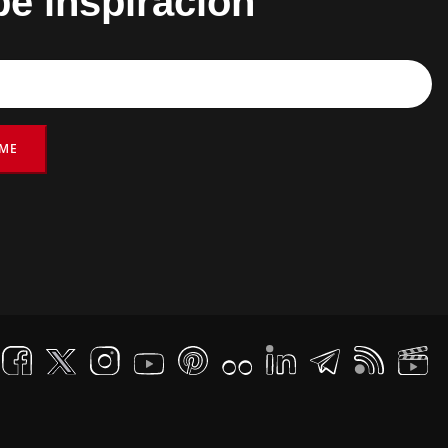
be inspiración
RME