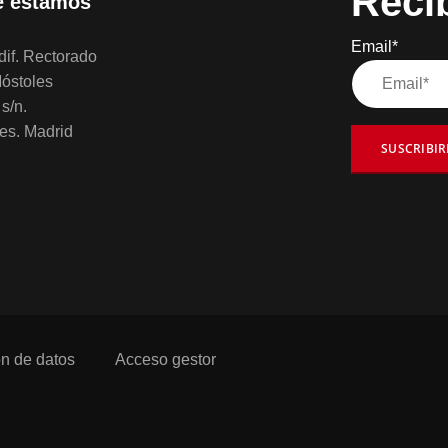
Reci
 estamos
Email*
if. Rectorado
óstoles
s/n.
es. Madrid
SUSCRIBI
ón de datos
Acceso gestor