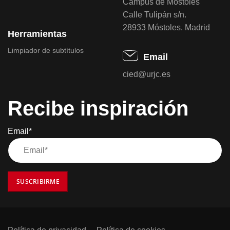
Campus de Móstoles
Calle Tulipán s/n.
28933 Móstoles. Madrid
Herramientas
Limpiador de subtítulos
Email
cied@urjc.es
Recibe inspiración
Email*
SUSCRIBIRME