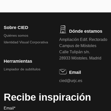
Sobre CIED
Dónde estamos
Quiénes somos
Ampliación Edif. Rectorado
Identidad Visual Corporativa
Campus de Móstoles
Calle Tulipán s/n.
28933 Móstoles. Madrid
Herramientas
Limpiador de subtítulos
Email
cied@urjc.es
Recibe inspiración
Email*