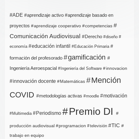
ADE
aprendizaje activo
aprendizaje basado en
proyectos
aprendizaje cooperativo
competencias
Comunicación Audiovisual
Derecho
diseño
educación infantil
economía
Educación Primaria
gamificación
formación del profesorado
Ingeniería Aeroespacial
innovacion
Ingeniería del Software
Mención
innovación docente
Matemáticas
COVID
metodologías activas
motivación
moodle
Premio DI
Periodismo
Multimedia
TIC
producción audiovisual
programacion
televisión
trabajo en equipo