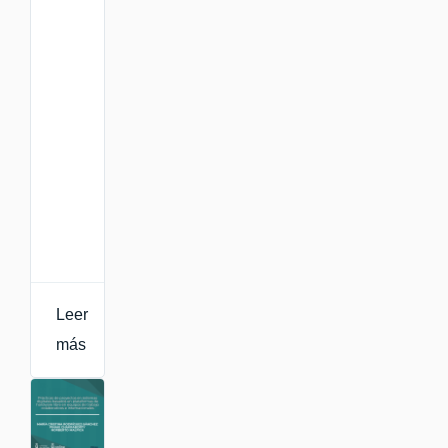
Are
A
Gamer
en
DEPE
II
Leer
más