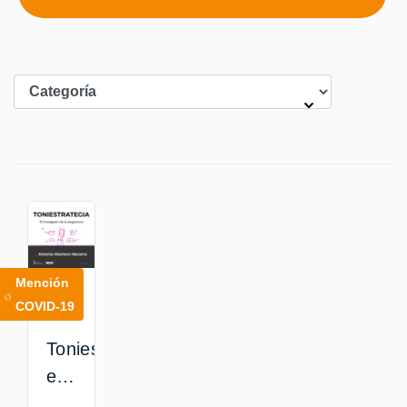
Mención
COVID-19
Toniestrategia,
el
Instagram