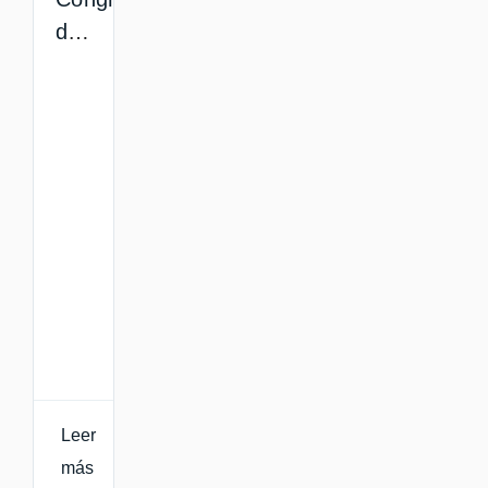
de
lecturas
Leer
más