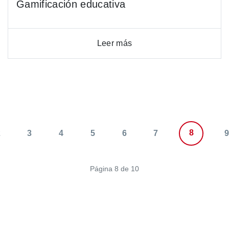
Gamificación educativa
Leer más
8
2
3
4
5
6
7
9
Página 8 de 10