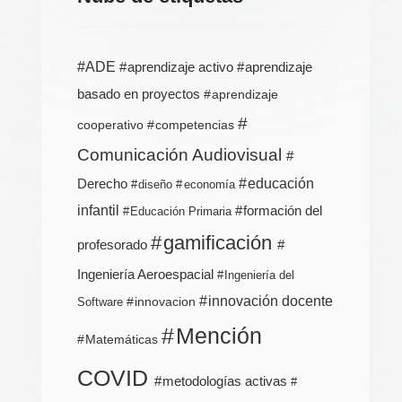
ADE
aprendizaje activo
aprendizaje
basado en proyectos
aprendizaje
cooperativo
competencias
Comunicación Audiovisual
Derecho
educación
diseño
economía
infantil
formación del
Educación Primaria
gamificación
profesorado
Ingeniería Aeroespacial
Ingeniería del
innovación docente
innovacion
Software
Mención
Matemáticas
COVID
metodologías activas