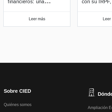
financieros: una
con su IRPF,
experiencia que activa el
vinculado al
compromiso del
Leer más
Leer
alumnado
Sobre CIED
Dónde
Quiénes somos
Ampliación Ed