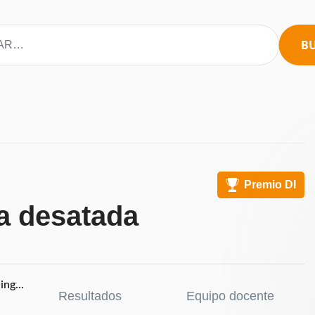
B
Premio DI
a desatada
ng...
Resultados
Equipo docente