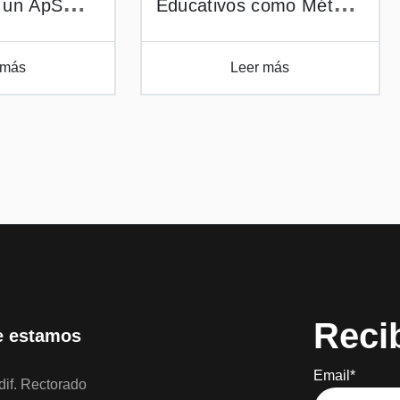
 un ApS
Educativos como Método
 TFG
de Aprendizaje Activo
 más
Leer más
Reci
 estamos
Email*
if. Rectorado