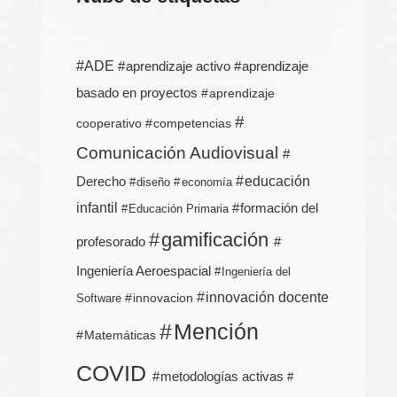
ADE
aprendizaje activo
aprendizaje
basado en proyectos
aprendizaje
cooperativo
competencias
Comunicación Audiovisual
Derecho
educación
diseño
economía
infantil
formación del
Educación Primaria
gamificación
profesorado
Ingeniería Aeroespacial
Ingeniería del
innovación docente
innovacion
Software
Mención
Matemáticas
COVID
metodologías activas