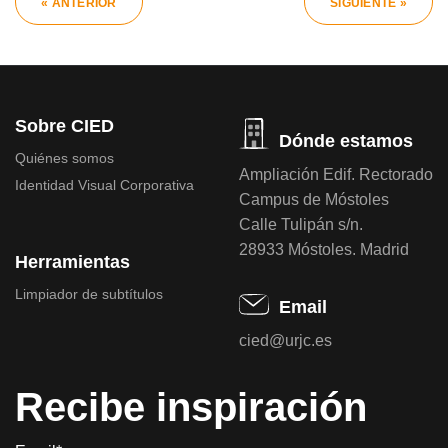
« ANTERIOR
SIGUIENTE »
Sobre CIED
Dónde estamos
Quiénes somos
Ampliación Edif. Rectorado
Identidad Visual Corporativa
Campus de Móstoles
Calle Tulipán s/n.
28933 Móstoles. Madrid
Herramientas
Limpiador de subtítulos
Email
cied@urjc.es
Recibe inspiración