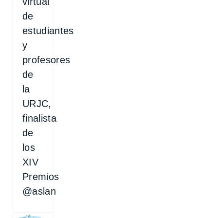
virtual
de
estudiantes
y
profesores
de
la
URJC,
finalista
de
los
XIV
Premios
@aslan