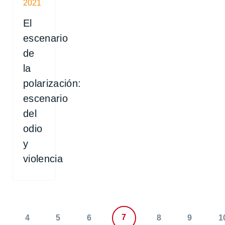
2021
El
escenario
de
la
polarización:
escenario
del
odio
y
violencia
7
4
5
6
8
9
1