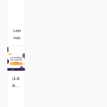
Leer
más
¡La
aventura
del
cerebro!