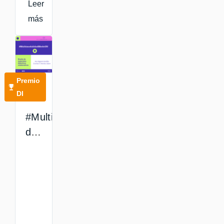
Leer
más
Premio
DI
#MultimodalidadModoOn:
diseño
de
materiales
didácticos
colaborativos