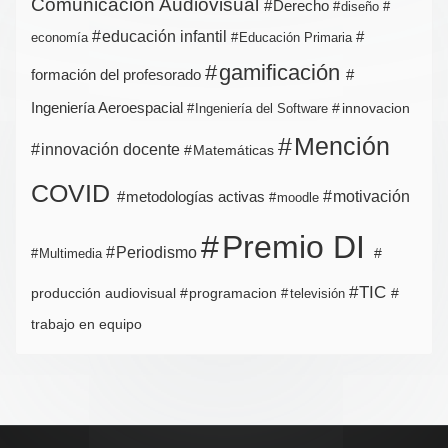
Comunicación Audiovisual
Derecho
diseño
educación infantil
economía
Educación Primaria
gamificación
formación del profesorado
Ingeniería Aeroespacial
innovacion
Ingeniería del Software
Mención
innovación docente
Matemáticas
COVID
metodologías activas
motivación
moodle
Premio DI
Periodismo
Multimedia
TIC
producción audiovisual
programacion
televisión
trabajo en equipo