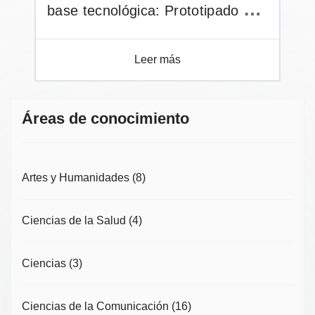
base tecnológica: Prototipado de
proyectos artísticos y funcionales
mediante programación simple en
Leer más
dispositivos Arduino
Áreas de conocimiento
Artes y Humanidades
(8)
Ciencias de la Salud
(4)
Ciencias
(3)
Ciencias de la Comunicación
(16)