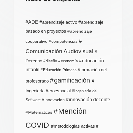
ADE
aprendizaje activo
aprendizaje
basado en proyectos
aprendizaje
cooperativo
competencias
Comunicación Audiovisual
Derecho
educación
diseño
economía
infantil
formación del
Educación Primaria
gamificación
profesorado
Ingeniería Aeroespacial
Ingeniería del
innovación docente
innovacion
Software
Mención
Matemáticas
COVID
metodologías activas